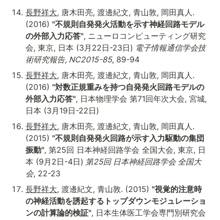
長野祥大
, 唐木田亮, 渡邊紀文, 青山敦, 岡田真人. 
(2016) 
"不規則自発発火活動を示す神経回路モデル
の外部入力応答"
, ニューロコンピューティング研究
会, 東京, 日本 (3月22日-23日)
 電子情報通信学会技
術研究報告, NC2015-85
, 89-94
長野祥大
, 唐木田亮, 渡邊紀文, 青山敦, 岡田真人. 
(2016) 
"対数正規重みを持つ自発発火回路モデルの
外部入力応答"
, 日本物理学会 第71回年次大会, 宮城, 
日本 (3月19日-22日)
長野祥大
, 唐木田亮, 渡邊紀文, 青山敦, 岡田真人. 
(2015) 
"不規則自発発火回路が示す入力駆動の集団
振動"
, 第25回 日本神経回路学会 全国大会, 東京, 日
本 (9月2日-4日)
 第25回 日本神経回路学会 全国大
会
, 22-23
長野祥大
, 渡邊紀文, 青山敦. (2015) 
"視覚的注意時
の神経活動を誘起するトップダウンモジュレーショ
ンの計算論的検証"
, 日本生体医工学会専門別研究会 