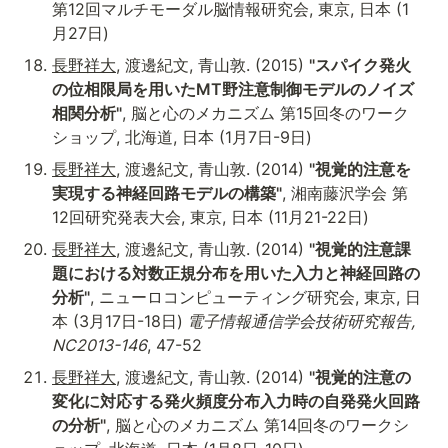
第12回マルチモーダル脳情報研究会, 東京, 日本 (1
月27日)
長野祥大
, 渡邊紀文, 青山敦. (2015) 
"スパイク発火
の位相限局を用いたMT野注意制御モデルのノイズ
相関分析"
, 脳と心のメカニズム 第15回冬のワーク
ショップ, 北海道, 日本 (1月7日-9日)
長野祥大
, 渡邊紀文, 青山敦. (2014) 
"視覚的注意を
実現する神経回路モデルの構築"
, 湘南藤沢学会 第
12回研究発表大会, 東京, 日本 (11月21-22日)
長野祥大
, 渡邊紀文, 青山敦. (2014) 
"視覚的注意課
題における対数正規分布を用いた入力と神経回路の
分析"
, ニューロコンピューティング研究会, 東京, 日
本 (3月17日-18日)
 電子情報通信学会技術研究報告, 
NC2013-146
, 47-52
長野祥大
, 渡邊紀文, 青山敦. (2014) 
"視覚的注意の
変化に対応する発火頻度分布入力時の自発発火回路
の分析"
, 脳と心のメカニズム 第14回冬のワークシ