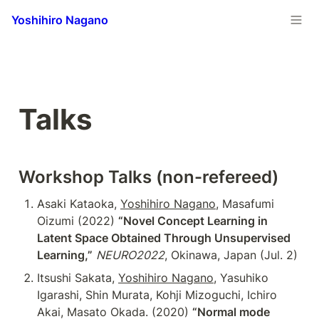
Yoshihiro Nagano
Talks
W
orkshop Talks (non-refereed)
Asaki Kataoka, 
Yoshihiro Nagano
, Masafumi 
Oizumi (2022) 
“Novel Concept Learning in 
Latent Space Obtained Through Unsupervised 
Learning,”
NEURO2022
, Okinawa, Japan (Jul. 2)
Itsushi Sakata, 
Yoshihiro Nagano
, Yasuhiko 
Igarashi, Shin Murata, Kohji Mizoguchi, Ichiro 
Akai, Masato Okada. (2020) 
“Normal mode 