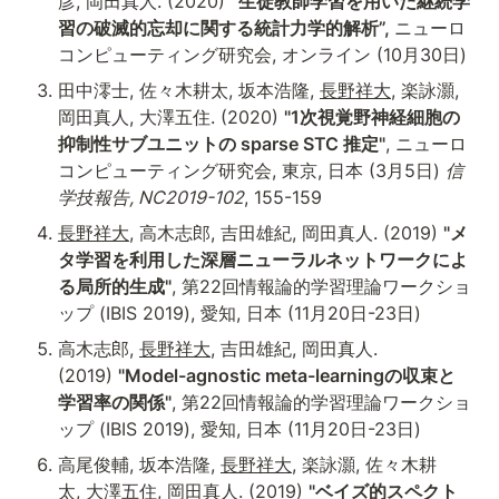
彦, 岡田真人. (2020) 
“生徒教師学習を用いた継続学
習の破滅的忘却に関する統計力学的解析”, 
ニューロ
コンピューティング研究会, オンライン (10月30日)
田中澪士, 佐々木耕太, 坂本浩隆, 
長野祥大
, 楽詠灝, 
岡田真人, 大澤五住. (2020) 
"1次視覚野神経細胞の
抑制性サブユニットの sparse STC 推定"
, ニューロ
コンピューティング研究会, 東京, 日本 (3月5日) 
信
学技報告, NC2019-102
, 155-159
長野祥大
, 高木志郎, 吉田雄紀, 岡田真人. (2019) 
"メ
タ学習を利用した深層ニューラルネットワークによ
る局所的生成"
, 第22回情報論的学習理論ワークショ
ップ (IBIS 2019), 愛知, 日本 (11月20日-23日)
高木志郎, 
長野祥大
, 吉田雄紀, 岡田真人. 
(2019) 
"Model-agnostic meta-learningの収束と
学習率の関係"
, 第22回情報論的学習理論ワークショ
ップ (IBIS 2019), 愛知, 日本 (11月20日-23日)
高尾俊輔, 坂本浩隆, 
長野祥大
, 楽詠灝, 佐々木耕
太, 大澤五住, 岡田真人. (2019) 
"ベイズ的スペクト