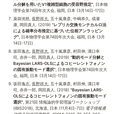
ル分解を用いたV1複雑型細胞の受容野推定"
, 日本物
理学会第74回年次大会, 福岡, 日本 (3月14日-17日)
薬袋洸慈, 
長野祥大
, 五十嵐康彦, 中嶋恭久, 成瀬
康, 岡田真人. (2019) 
"レプリカ交換モンテカルロ法
による確率分布推定に基づいた位相アンラッピン
グ"
, 日本物理学会第74回年次大会, 福岡, 日本 (3月
14日-17日)
坂田逸志, 
長野祥大
, 五十嵐康彦, 村田伸, 溝口幸
司, 赤井一郎, 岡田真人. (2019) 
"動的モード分解と
Bayesian LARS-OLSによるコヒーレントフォノン
の固有振動モード選択"
, 日本物理学会第74回年次大
会, 福岡, 日本 (3月14日-17日)
坂田逸志, 
長野祥大
, 五十嵐康彦, 村田伸, 溝口幸
司, 赤井一郎, 岡田真人. (2018) 
"Bayesian LARS-
OLSによるコヒーレントフォノンの固有振動モード
選択"
, 第21回 情報論的学習理論ワークショップ 
(IBIS2018), 北海道, 日本 (11月4日-7日)
 電子情報通