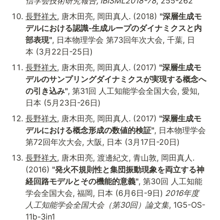
信学会技術研究報告, IBISML2018-78
, 255-262
長野祥大
, 唐木田亮, 岡田真人. (2018) 
"深層生成モ
デルにおける認識-生成ループのダイナミクスと内
部表現"
, 日本物理学会 第73回年次大会, 千葉, 日
本 (3月22日-25日)
長野祥大
, 唐木田亮, 岡田真人. (2017) 
"深層生成モ
デルのサンプリングダイナミクスが実現する概念へ
の引き込み"
, 第31回 人工知能学会全国大会, 愛知, 
日本 (5月23日-26日)
長野祥大
, 唐木田亮, 岡田真人. (2017) 
"深層生成モ
デルにおける概念形成の数値的検証"
, 日本物理学会 
第72回年次大会, 大阪, 日本 (3月17日-20日)
長野祥大
, 唐木田亮, 渡邊紀文, 青山敦, 岡田真人. 
(2016) 
"発火不規則性と集団振動現象を両立する神
経回路モデルとその機能的意義"
, 第30回 人工知能
学会全国大会, 福岡, 日本 (6月6日-9日)
 2016年度 
人工知能学会全国大会（第30回）論文集
, 1G5-OS-
11b-3in1