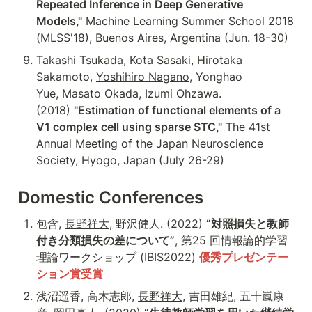
Repeated Inference in Deep Generative 
Models,"
 Machine Learning Summer School 2018 
(MLSS'18), Buenos Aires, Argentina (Jun. 18-30)
Takashi Tsukada, Kota Sasaki, Hirotaka 
Sakamoto, 
Yoshihiro Nagano
, Yonghao 
Yue, Masato Okada, Izumi Ohzawa. 
(2018) 
"Estimation of functional elements of a 
V1 complex cell using sparse STC,"
 The 41st 
Annual Meeting of the Japan Neuroscience 
Society, Hyogo, Japan (July 26-29)
Domestic Conferences
包含, 
長野祥大
, 野沢健人. (2022) 
“対照損失と教師
付き分類損失の差について”
, 第25 回情報論的学習
理論ワークショップ (IBIS2022) 
優秀プレゼンテー
ション賞受賞
浅沼遥香, 高木志郎, 
長野祥大
, 吉田雄紀, 五十嵐康