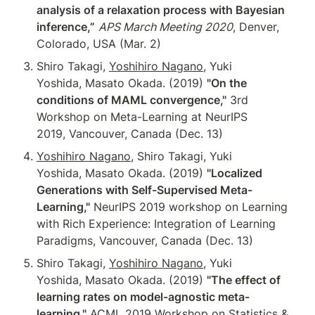
analysis of a relaxation process with Bayesian 
inference,”
APS March Meeting 2020
, Denver, 
Colorado, USA (Mar. 2)
Shiro Takagi, 
Yoshihiro Nagano
, Yuki 
Yoshida, Masato Okada. (2019) 
"On the 
conditions of MAML convergence,"
 3rd 
Workshop on Meta-Learning at NeurIPS 
2019, Vancouver, Canada (Dec. 13)
Yoshihiro Nagano
, Shiro Takagi, Yuki 
Yoshida, Masato Okada. (2019) 
"Localized 
Generations with Self-Supervised Meta-
Learning,"
 NeurIPS 2019 workshop on Learning 
with Rich Experience: Integration of Learning 
Paradigms, Vancouver, Canada (Dec. 13)
Shiro Takagi, 
Yoshihiro Nagano
, Yuki 
Yoshida, Masato Okada. (2019) 
"The effect of 
learning rates on model-agnostic meta-
learning,"
 ACML 2019 Workshop on Statistics & 