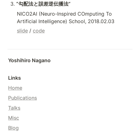
“勾配法と誤差逆伝播法”
NICO2AI (Neuro-Inspired COmputing To 
Artificial Intelligence) School, 2018.02.03
slide
 / 
code
Yoshihiro Nagano
Links
Home
Publications
Talks
Misc
Blog